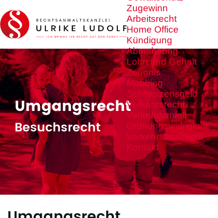
Zugewinn
Arbeitsrecht
Home Office
Kündigung
Abmahnung
Lohn und Gehalt
Zeugnis
Mobbing
Schmerzensgeld
Umgangsrecht
Verkehrsrecht
Verkehrsunfall
Besuchsrecht
Ordnungswidrigkeit
Verkehrsstrafrecht
Kontakt
Umgangsrecht