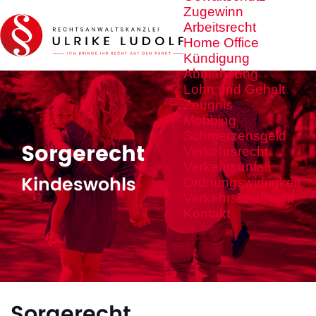
Zugewinn
Arbeitsrecht
Home Office
Kündigung
Abmahnung
Lohn und Gehalt
Zeugnis
Mobbing
Schmerzensgeld
Sorgerecht
Verkehrsrecht
Verkehrsunfall
Kindeswohls
Ordnungswidrigkeit
Verkehrsstrafrecht
Kontakt
Sorgerecht